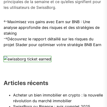
principales de la semaine et ce qu’elles signifient pour
les utilisateurs de SwissBorg.
Previous
Navigation
Maximisez vos gains avec Earn sur BNB : Une
post:
analyse approfondie des risques et des stratégies de
de
staking
Next
l’article
Découvrez le rapport détaillé sur les risques du
post:
projet Stader pour optimiser votre stratégie BNB Earn
Articles récents
Acheter un bien immobilier en crypto : la nouvelle
révolution du marché immobilier
SwissBorg ou Binance : avis complet 2025