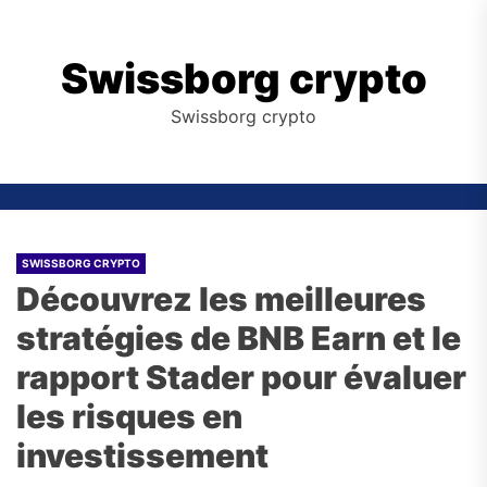
Skip
to
the
Swissborg crypto
content
Swissborg crypto
SWISSBORG CRYPTO
Découvrez les meilleures
stratégies de BNB Earn et le
rapport Stader pour évaluer
les risques en
investissement