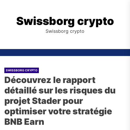
Skip
to
the
Swissborg crypto
content
Swissborg crypto
SWISSBORG CRYPTO
Découvrez le rapport
détaillé sur les risques du
projet Stader pour
optimiser votre stratégie
BNB Earn