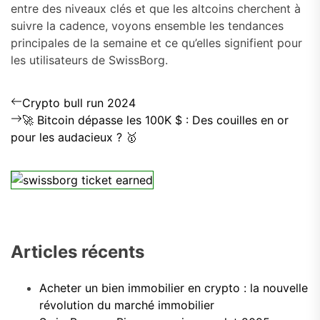
entre des niveaux clés et que les altcoins cherchent à
suivre la cadence, voyons ensemble les tendances
principales de la semaine et ce qu’elles signifient pour
les utilisateurs de SwissBorg.
Previous
Navigation
Crypto bull run 2024
post:
Next
🚀 Bitcoin dépasse les 100K $ : Des couilles en or
de
post:
pour les audacieux ? 🥇
l’article
Articles récents
Acheter un bien immobilier en crypto : la nouvelle
révolution du marché immobilier