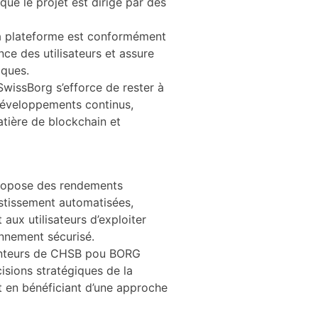
que le projet est dirigé par des
a plateforme est conformément
nce des utilisateurs et assure
iques.
SwissBorg s’efforce de rester à
développements continus,
atière de blockchain et
ropose des rendements
estissement automatisées,
t aux utilisateurs d’exploiter
onnement sécurisé.
enteurs de CHSB pou BORG
isions stratégiques de la
t en bénéficiant d’une approche