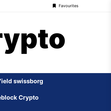
Favourites
rypto
Yield swissborg
block Crypto