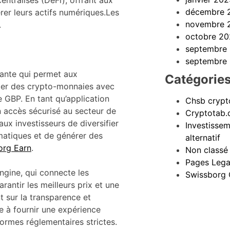
entralisés (DeFi), offrant aux
décembre 
érer leurs actifs numériques.Les
novembre 
.
octobre 2
septembre
septembre
vante qui permet aux
Catégorie
nger des crypto-monnaies avec
e GBP. En tant qu’application
Chsb crypt
 accès sécurisé au secteur de
Cryptotab
aux investisseurs de diversifier
Investisse
matiques et de générer des
alternatif
org Earn
.
Non classé
Pages Lega
ngine, qui connecte les
Swissborg 
rantir les meilleurs prix et une
 sur la transparence et
ge à fournir une expérience
normes réglementaires strictes.