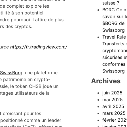
suisse ?
ide complet explore les
BORG Coin 
ilité à son potentiel
savoir sur 
dre pourquoi il attire de plus
$BORG de
ers des cryptos.
Swissborg
Travel Rule 
Transferts 
urce
https://fr.tradingview.com/
cryptomon
sécurisés e
conformes
Swissborg
SwissBorg
, une plateforme
de patrimoine en crypto-
Archives
ssie, le token CHSB joue un
juin 2025
tages utilisateurs de la
mai 2025
avril 2025
mars 2025
t croissant pour les
février 202
st positionné comme un leader
janvier 20