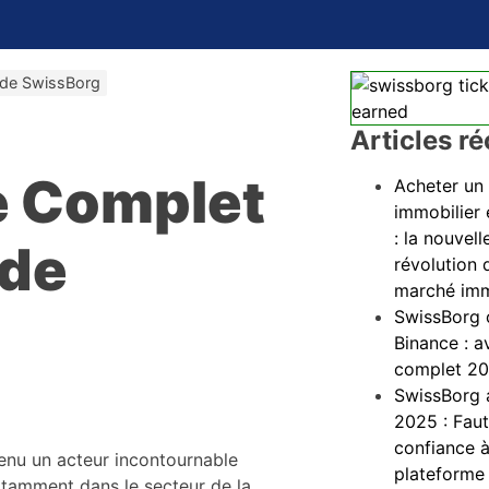
 de SwissBorg
Articles r
e Complet
Acheter un
immobilier 
: la nouvell
 de
révolution 
marché imm
SwissBorg 
Binance : a
complet 2
SwissBorg 
2025 : Faut-
confiance à
enu un acteur incontournable
plateforme
tamment dans le secteur de la