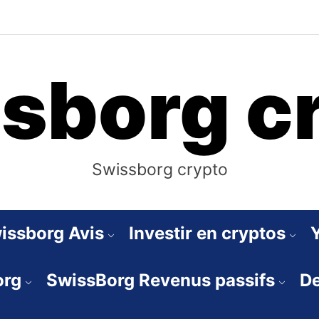
sborg c
Swissborg crypto
issborg Avis
Investir en cryptos
org
SwissBorg Revenus passifs
De