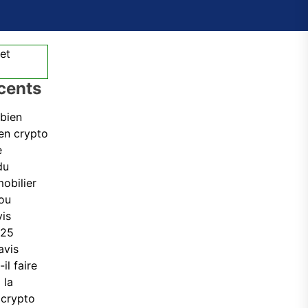
écents
 bien
en crypto
e
du
obilier
ou
vis
025
avis
il faire
 la
 crypto