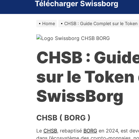
Télécharger Swissborg
Home
CHSB : Guide Complet sur le Token
CHSB : Guid
sur le Token
SwissBorg
CHSB ( BORG )
Le
CHSB
, rebaptisé
BORG
en 2024, est dev
dans l’écosystème des crypto-monnaies, no