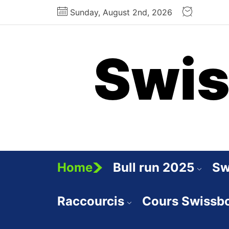
Skip
Sunday, August 2nd, 2026
to
the
content
Swis
Home
Bull run 2025
Sw
Raccourcis
Cours Swissb