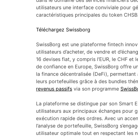
dans le domaine des services financiers déc
utilisateurs une interface conviviale pour g
caractéristiques principales du token CHSB
Téléchargez Swissborg
SwissBorg est une plateforme fintech inno
utilisateurs d’acheter, de vendre et d’écha
16 devises fiat, y compris l’EUR, le CHF et l
de confiance en Europe, SwissBorg offre un
la finance décentralisée (DeFi), permettant 
leurs portefeuilles grâce à des bundles thé
revenus passifs
via son programme
SwissB
La plateforme se distingue par son Smart E
utilisateurs aux principaux échanges pour ga
exécution rapide des ordres. Avec un accent
l’analyse de portefeuille, SwissBorg s’enga
utilisateur optimale tout en respectant les 