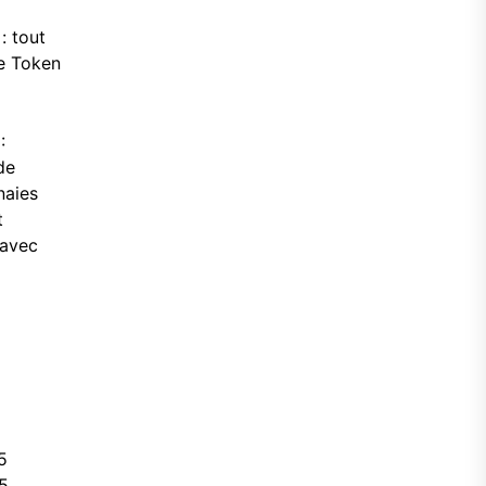
: tout
le Token
:
de
naies
t
 avec
5
25