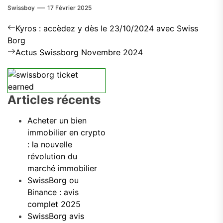
Swissboy
17 Février 2025
Navigation
Previous
Kyros : accèdez y dès le 23/10/2024 avec Swiss
post:
de
Borg
Next
Actus Swissborg Novembre 2024
l’article
post:
Articles récents
Acheter un bien
immobilier en crypto
: la nouvelle
révolution du
marché immobilier
SwissBorg ou
Binance : avis
complet 2025
SwissBorg avis