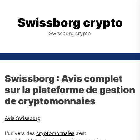
Skip
to
the
Swissborg crypto
content
Swissborg crypto
Swissborg : Avis complet
sur la plateforme de gestion
de cryptomonnaies
Avis Swissborg
L’univers des
cryptomonnaies
s’est