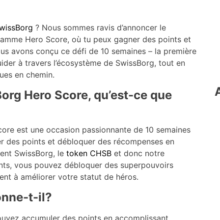
wissBorg
? Nous sommes ravis d’annoncer le
ramme Hero Score, où tu peux gagner des points et
us avons conçu ce défi de 10 semaines – la première
ider à travers l’écosystème de SwissBorg, tout en
ues en chemin.
rg Hero Score, qu’est-ce que
re est une occasion passionnante de 10 semaines
 des points et débloquer des récompenses en
dent SwissBorg, le
token
CHSB
et donc notre
ts, vous pouvez débloquer des superpouvoirs
ent à améliorer votre statut de héros.
nne-t-il?
pouvez accumuler des points en accomplissant