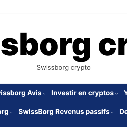
sborg c
Swissborg crypto
issborg Avis
Investir en cryptos
org
SwissBorg Revenus passifs
De