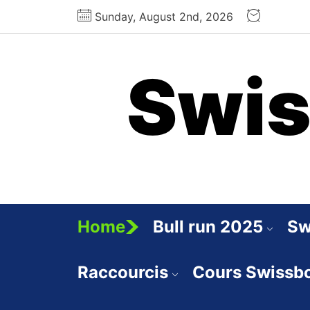
Skip
Sunday, August 2nd, 2026
to
the
content
Swis
Home
Bull run 2025
Sw
Raccourcis
Cours Swissb