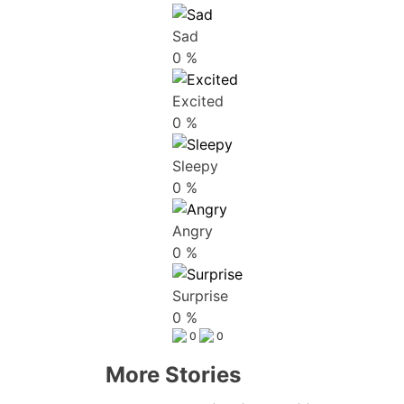
Sad
0
%
Excited
0
%
Sleepy
0
%
Angry
0
%
Surprise
0
%
0
0
More Stories