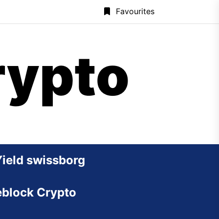
Favourites
rypto
Yield swissborg
block Crypto