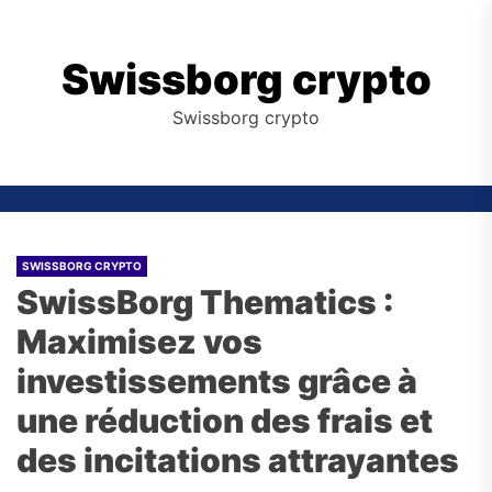
Skip
to
the
Swissborg crypto
content
Swissborg crypto
SWISSBORG CRYPTO
SwissBorg Thematics :
Maximisez vos
investissements grâce à
une réduction des frais et
des incitations attrayantes