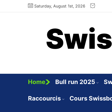
Skip
Saturday, August 1st, 2026
to
the
content
Swis
Home
Bull run 2025
Sw
Raccourcis
Cours Swissb