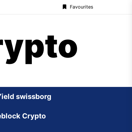
Favourites
rypto
Yield swissborg
block Crypto