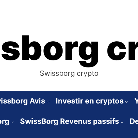
sborg c
Swissborg crypto
issborg Avis
Investir en cryptos
org
SwissBorg Revenus passifs
De