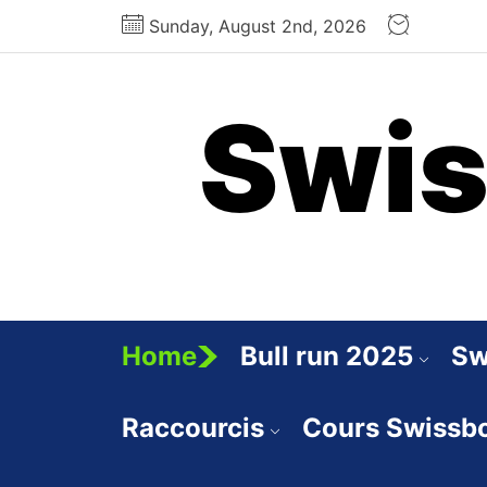
Skip
Sunday, August 2nd, 2026
to
the
content
Swis
Home
Bull run 2025
Sw
Raccourcis
Cours Swissb