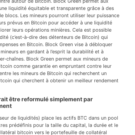
entré autour de Bitcoin. Block Green permet aux
une liquidité équitable et transparente grâce à des
de blocs. Les mineurs pourront utiliser leur puissance
urs prévus en Bitcoin pour accéder à une liquidité
orer leurs opérations minières. Cela est possible
dité (c’est-à-dire des détenteurs de Bitcoin) qui
ompenses en Bitcoin. Block Green vise à débloquer
mineurs en gardant à l’esprit la durabilité et à
ter-chaînes. Block Green permet aux mineurs de
e Bitcoin comme garantie en empruntant contre leur
e entre les mineurs de Bitcoin qui recherchent un
itcoin qui cherchent à obtenir un meilleur rendement
ait être reformulé simplement par
ment
seur de liquidités) place les actifs BTC dans un pool
 prédéfinis pour la taille du capital, la durée et le
latéral bitcoin vers le portefeuille de collatéral