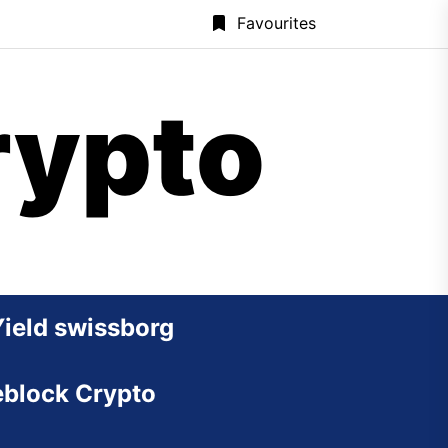
Favourites
rypto
Yield swissborg
block Crypto