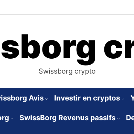
sborg c
Swissborg crypto
issborg Avis
Investir en cryptos
org
SwissBorg Revenus passifs
De