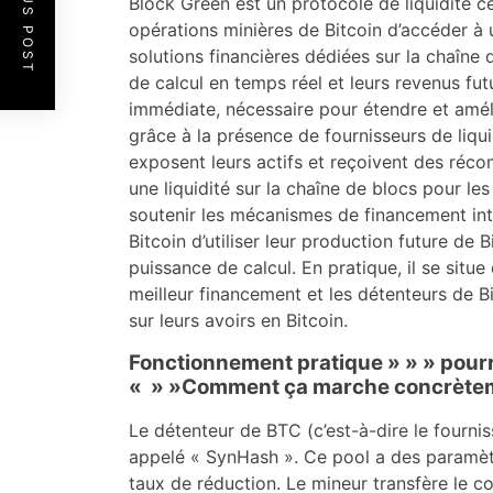
PREVIOUS POST
Block Green est un protocole de liquidité c
opérations minières de Bitcoin d’accéder à 
solutions financières dédiées sur la chaîne 
de calcul en temps réel et leurs revenus fut
immédiate, nécessaire pour étendre et améli
grâce à la présence de fournisseurs de liqui
exposent leurs actifs et reçoivent des réc
une liquidité sur la chaîne de blocs pour les 
soutenir les mécanismes de financement in
Bitcoin d’utiliser leur production future d
puissance de calcul. En pratique, il se situ
meilleur financement et les détenteurs de B
sur leurs avoirs en Bitcoin.
Fonctionnement pratique » » » pourr
« » »Comment ça marche concrète
Le détenteur de BTC (c’est-à-dire le fournis
appelé « SynHash ». Ce pool a des paramètres
taux de réduction. Le mineur transfère le col