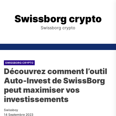
Skip
to
the
Swissborg crypto
content
Swissborg crypto
SWISSBORG CRYPTO
Découvrez comment l’outil
Auto-Invest de SwissBorg
peut maximiser vos
investissements
Swissboy
14 Septembre 2023