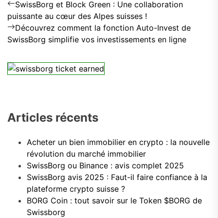
Previous
Navigation
SwissBorg et Block Green : Une collaboration
post:
puissante au cœur des Alpes suisses !
de
Next
Découvrez comment la fonction Auto-Invest de
post:
l’article
SwissBorg simplifie vos investissements en ligne
Articles récents
Acheter un bien immobilier en crypto : la nouvelle
révolution du marché immobilier
SwissBorg ou Binance : avis complet 2025
SwissBorg avis 2025 : Faut-il faire confiance à la
plateforme crypto suisse ?
BORG Coin : tout savoir sur le Token $BORG de
Swissborg