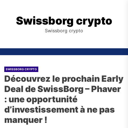
Skip
to
the
Swissborg crypto
content
Swissborg crypto
SWISSBORG CRYPTO
Découvrez le prochain Early
Deal de SwissBorg – Phaver
: une opportunité
d’investissement à ne pas
manquer !