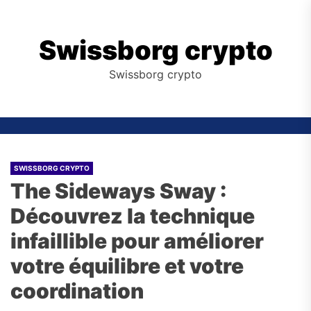
Skip
to
the
Swissborg crypto
content
Swissborg crypto
SWISSBORG CRYPTO
The Sideways Sway :
Découvrez la technique
infaillible pour améliorer
votre équilibre et votre
coordination